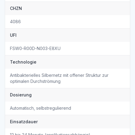
CHZN
4086
UFI
FSW0-R00D-N003-E8XU
Technologie
Antibakterielles Silbernetz mit offener Struktur zur
optimalen Durchströmung
Dosierung
Automatisch, selbstregulierend
Einsatzdauer
12 bis 24 Monate (applikationsabhängig)