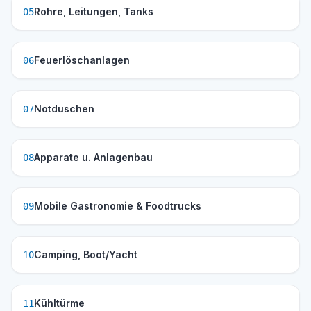
Rohre, Leitungen, Tanks
05
Feuerlöschanlagen
06
Notduschen
07
Apparate u. Anlagenbau
08
Mobile Gastronomie & Foodtrucks
09
Camping, Boot/Yacht
10
Kühltürme
11