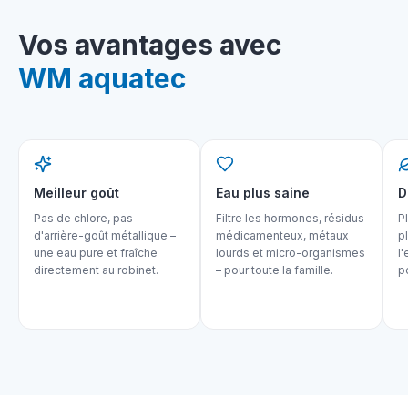
Vos avantages avec
WM aquatec
Meilleur goût
Eau plus saine
D
Pas de chlore, pas
Filtre les hormones, résidus
P
d'arrière-goût métallique –
médicamenteux, métaux
p
une eau pure et fraîche
lourds et micro-organismes
l
directement au robinet.
– pour toute la famille.
p