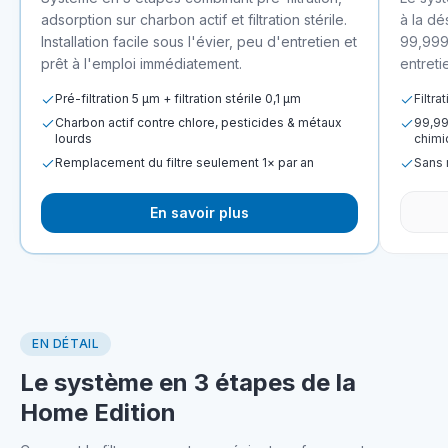
adsorption sur charbon actif et filtration stérile.
à la dé
Installation facile sous l'évier, peu d'entretien et
99,999
prêt à l'emploi immédiatement.
entreti
Pré-filtration 5 µm + filtration stérile 0,1 µm
Filtr
Charbon actif contre chlore, pesticides & métaux
99,99
lourds
chimi
Remplacement du filtre seulement 1× par an
Sans 
En savoir plus
EN DÉTAIL
Le système en 3 étapes de la
Home Edition