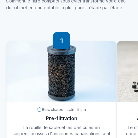
Comment le filtre compact sous évier transforme votre eau
du robinet en eau potable la plus pure – étape par étape.
1
Bloc charbon actif · 5 µm
Pré-filtration
La rouille, le sable et les particules en
Le c
suspension issus d'anciennes canalisations sont
coco 