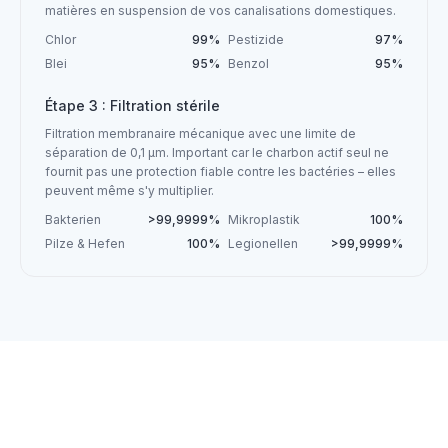
matières en suspension de vos canalisations domestiques.
Chlor
99%
Pestizide
97%
Blei
95%
Benzol
95%
Étape 3 : Filtration stérile
Filtration membranaire mécanique avec une limite de
séparation de 0,1 µm. Important car le charbon actif seul ne
fournit pas une protection fiable contre les bactéries – elles
peuvent même s'y multiplier.
Bakterien
>99,9999%
Mikroplastik
100%
Pilze & Hefen
100%
Legionellen
>99,9999%