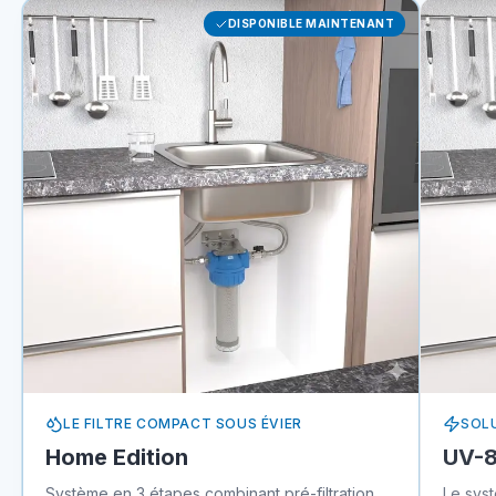
DISPONIBLE MAINTENANT
LE FILTRE COMPACT SOUS ÉVIER
SOLU
Home Edition
UV-
Système en 3 étapes combinant pré-filtration,
Le sys