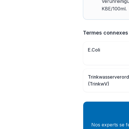
Verunreinig
KBE/100ml.
Termes connexes
E.Coli
Trinkwasserveror
(TrinkwV)
Nos experts se fer