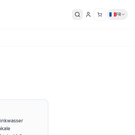
FR
rinkwasser
äkale