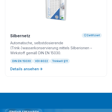
Silbernetz
Zertifiziert
Automatische, selbstdosierende
(Trink-)wasserkonservierung mittels Silberionen –
Wirkstoff gemäß DIN EN 15030.
DIN EN 15030
VDI 6022
TrinkwV §11
Details ansehen
MEHR ERFAHREN