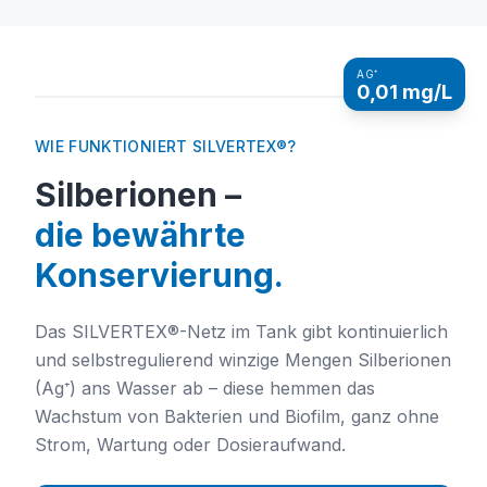
Gewerbe & Industrie
Notwasser & Vorrat
Luftwäscher &
Tierhaltung &
Befeuchter
Viehzucht
AG⁺
0,01 mg/L
WIE FUNKTIONIERT SILVERTEX®?
Silberionen –
die bewährte
Konservierung.
Das SILVERTEX®-Netz im Tank gibt kontinuierlich
und selbstregulierend winzige Mengen Silberionen
(Ag⁺) ans Wasser ab – diese hemmen das
Wachstum von Bakterien und Biofilm, ganz ohne
Strom, Wartung oder Dosieraufwand.