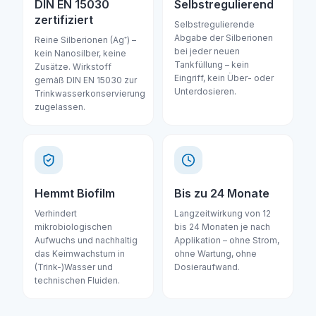
DIN EN 15030
Selbstregulierend
zertifiziert
Selbstregulierende
Abgabe der Silberionen
Reine Silberionen (Ag⁺) –
bei jeder neuen
kein Nanosilber, keine
Tankfüllung – kein
Zusätze. Wirkstoff
Eingriff, kein Über- oder
gemäß DIN EN 15030 zur
Unterdosieren.
Trinkwasserkonservierung
zugelassen.
Hemmt Biofilm
Bis zu 24 Monate
Verhindert
Langzeitwirkung von 12
mikrobiologischen
bis 24 Monaten je nach
Aufwuchs und nachhaltig
Applikation – ohne Strom,
das Keimwachstum in
ohne Wartung, ohne
(Trink-)Wasser und
Dosieraufwand.
technischen Fluiden.