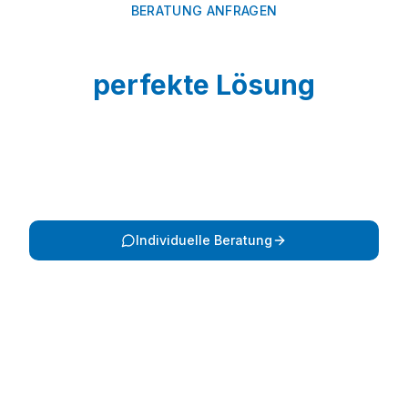
BERATUNG ANFRAGEN
Finden Sie die
perfekte Lösung
Lassen Sie sich persönlich von unseren Experten
beraten – maßgeschneidert auf Ihre
Anforderungen.
Individuelle Beratung
Alle Branchen ansehen
Oder rufen Sie uns direkt an:
+49 7026 93210-90