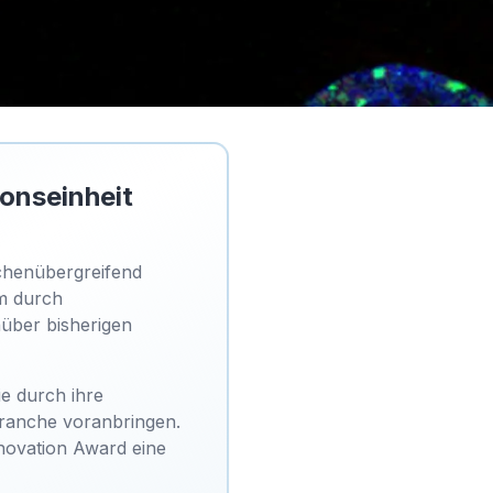
onseinheit
chenübergreifend
em durch
über bisherigen
ie durch ihre
Branche voranbringen.
novation Award eine