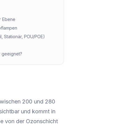
er Ebene
pflampen
, Stationär, POU/POE)
r geeignet?
n zwischen 200 und 280
sichtbar und kommt in
sie von der Ozonschicht